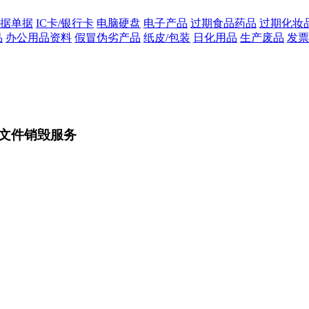
据单据
IC卡/银行卡
电脑硬盘
电子产品
过期食品药品
过期化妆
品
办公用品资料
假冒伪劣产品
纸皮/包装
日化用品
生产废品
发票
文件销毁服务