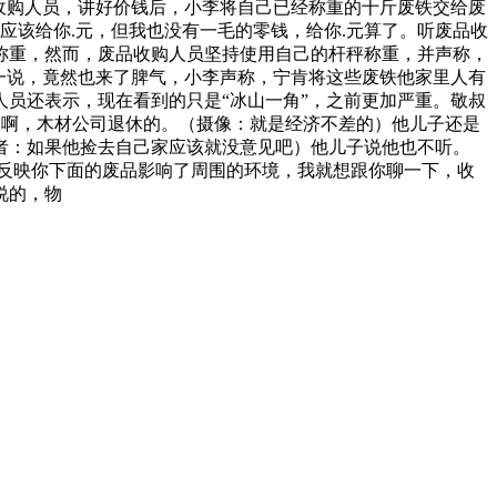
购人员，讲好价钱后，小李将自己已经称重的十斤废铁交给废
应该给你.元，但我也没有一毛的零钱，给你.元算了。听废品收
称重，然而，废品收购人员坚持使用自己的杆秤称重，并声称，
一说，竟然也来了脾气，小李声称，宁肯将这些废铁他家里人有
员还表示，现在看到的只是“冰山一角”，之前更加严重。敬叔
的啊，木材公司退休的。（摄像：就是经济不差的）他儿子还是
者：如果他捡去自己家应该就没意见吧）他儿子说他也不听。
反映你下面的废品影响了周围的环境，我就想跟你聊一下，收
说的，物