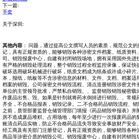
下一篇:
手套
关于深圳:
其他内容
： 问题，通过提高公文撰写人员的素质，规范公文
记，具有正规资质的，能够销毁各种涉密文件档案、纸质资料
司。销毁报废中心，自建有封闭销毁场地，拥有采用国外先进
有严格的销毁处理流程，整个销毁过程全程监控录像，保证快
破坏选用破坏机械进行破坏，纸质文档成为纸条或许成小碎片
本，报纸，纸板等不含涉密信息的材料、文件、文档、档案适
档案的销毁。公司保密文件销毁流程、清点造册销毁涉密文件
单位的主管领导批准，严禁私自销毁。、监督销毁销毁秘密载
作废品出售。毁。如果是针剂就将药水倒掉进行销毁。、常规
齐全，不合格品报表，销毁记录。二.不合格药品销毁流程、
之前，质管部要监督仓储管理部门填报《药品销毁申报表》并
房不造成废品堆积、占用场地，每年至少进行一次报废药品的
账清点药品实物，防止不合格药品流失导致安全事故财产安全
经工商及有关部门注册登记，具有正规资质的，能够销毁各种
商品等涉密介质的销毁公司。销毁报废中心，自建有封闭销毁