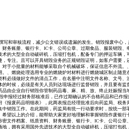
的撰写和审核流程，减少公文错误或遗漏的发生。销毁报废中心
、财务账册、银行卡、IC卡、公司公章、过期食品、服装销毁、
技术的大型全自动破碎机，压缩打包机，配备专门的押运车辆，
捷，专注。且可以开具销毁业务的正规销毁证明，如客户需要，
。对于小批量的材料能够采取自个机械破坏，保证信息不外流。
用。、燃烧处理选用专业的燃烧炉对材料进行燃烧城区制止随意
资料必须做好文件的清点工作，在名册中注明文件名称、文号、
体的时候，必须是有关人员到达现场进行监督销毁，并且要有监
药品由企业自行销毁你管制药品毒、麻、精、放、终止妊娠报当
销毁申报经过财务部核准后，已作过期确认的不合格药品和已作报
附《报废药品明细表》，此两表报总经理批准后向药监局、税务
集中销毁工作。在此期间，药监局有统一行动要求时，按统一部
。希望以上的介绍，能帮助大家更好地理解和掌握销毁作废银行
涉密文件档案、纸质资料、财务账册、银行卡、IC卡、公司公章
场地，拥有采用国外先进技术的大型全自动破碎机，压缩打包机