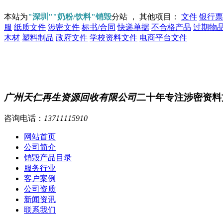
本站为
"深圳""奶粉/饮料"销毁
分站 ， 其他项目：
文件
银行票
服
纸质文件
涉密文件
标书/合同
快递单据
不合格产品
过期物
木材
塑料制品
政府文件
学校资料文件
电商平台文件
广州天仁再生资源回收有限公司
二十年专注涉密资料
咨询电话：
13711115910
网站首页
公司简介
销毁产品目录
服务行业
客户案例
公司资质
新闻资讯
联系我们