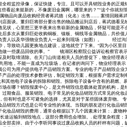
程全程监控录像，保证快捷，专注。且可以开具销毁业务的正规
这些看起来挺新的，不像废旧金属啊，哪里来的？”“这个你就别
金属物品向废品收购经营者蒋武德（化名）出售…… 案情回顾蒋
到店面谈。董归巨将部分要出售的物品搬运到店后，蒋武德看见
德见状，心里想三更半夜来出售崭新的金属物品，怀疑可能是不
先后多次从董归巨处收购铜板、镍板、铜线等金属物品，共价值人
负责人以及华强物业负责人一起来到现场（如图）。 经过沟
吵，导致幼儿园更换地点建设，这地就空了下来。“因为小区里
他做一些废品回收的事。” 镜湖区检察院公益诉讼检察官表示
应及时取缔清除。在天门山街道相关人员的督促下，物业经理表
用地，不能一直成为垃圾场，在记者的询问下，物业经理表示
公司为用户提供电子产品销毁方案。专业的电子产品销毁企业为您
产品的处理技术参数评估，制定销毁方案，根据客户需求定制电
.硬盘和其他电子设备的拆除和销毁。拆除电子设备中含有的易燃
市场在哪？销毁报废中心，是文件销毁信息载体处置的机构，是
、过期食品、服装销毁、电子常见的化妆品销毁方式常见的化妆
，但有时也是不可避免的选择，尤其是对于某些固体废弃物。 
妆品销毁方式也是公司专业性的体现。当我的朋友进行化妆品销
化妆品销毁的费用，通常会根据以下几个因素来计算：. 废物种
从长途运输到销毁地点，这部分费用也会增加。. 处理复杂程度
品全部卖掉。由于小李听同事说过废品收购人员的杆秤有问题，