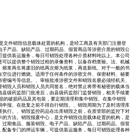
，是文件销毁信息载体处置的机构，是经工商及有关部门注册登
电子产品、缺陷产品、过期药品、假冒商品等涉密介质的销毁公
可提供装运服务，每日可销毁处理各种介质材料吨以上。本公司
还可以提供整个销毁过程的录像资料，以备存档查验。法、机械
、熔浆再生将废旧的纸再次熔为纸浆，再造新纸。对于一般的书
在空位进行燃烧。适用于任何条件的涉密文件、保密材料、秘要
涉密编号等信息。、审核批准涉密文件和销毁名册必须经机关、
督销毁人员和销毁人员共同签名，绝对禁止将带有秘密的载体当
地县级药监部门批准后，由县级药监部门监督销毁，相关手续要
损的破损药品及其包装，要定期清理和集中销毁。在集中销毁
局申报。在批复之前不得自行销毁。、销毁周期为了及时清理库
署执行。、销毁监控药品在出库销毁之前，在质管部的监控下对
卡的方法。销毁报废中心，是文件销毁信息载体处置的机构，是
、过期食品、服装销毁、电子产品、缺陷产品、过期药品、假冒
，配备专门的押运车辆，可提供装运服务，每日可销毁处理各种