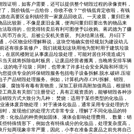
销毁证明，如客户需要，还可以提供整个销毁过程的录像资料，
管了，我价钱低一点给你，你收不收？”“价钱低肯定收啦，有钱
武德在高要区金利镇经营一家废品回收店。一天凌晨，董归巨来
物品比较新，不像是废旧金属，便询问董归巨要出售的物品来
合法取得的，但觉得转卖后有利可图便予以收购。蒋武德为了赚
民币万余元。后被公安机关查获。 判决结果法视。月6日下
通，小区物业经理解释说，这块空地确实曾经规划为建设幼儿
目前还有很多装修户，我们就规划这块用地为暂时用于建筑垃圾
，在居民楼附近从事废品垃圾处理，可能对居住环境造成污
示当天就将拆除临时板房，让废品经营者搬离，当晚将安排车辆
，这的电子垃圾；同时，也带来了许多社会安全风险和环境污
提供专业的环保销毁服务包括电子设备拆解.脱水.破碎.压缩
子产品销毁处理服务。例如，计算机内存.CPU拆解、销毁、
、易爆、腐蚀等有毒有害物质，深加工获得高附加值商品，根据销
经工商及有关部门注册登记，具有正规资质的，能够销毁各种涉
品销毁方式大致分为几种： 焚烧：适用于某些类型的化妆品，
专业液体废弃物处理：对于液体化妆品，通常采用专业处理的方
毁时，发现他们的处理方式非常专业，理解了不同化妆品的特
类：化妆品的种类例如固体、液体会影响处理费用。. 数量：销
：某些特殊情形下，例如含有特殊成分的化妆品，处理复杂度高，
缺斤短两现象非常严重，因此，小李在准备卖废品之前先将自己