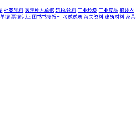
品
档案资料
医院处方单据
奶粉/饮料
工业垃圾
工业废品
服装衣
单据
票据凭证
图书书籍报刊
考试试卷
海关资料
建筑材料
家具