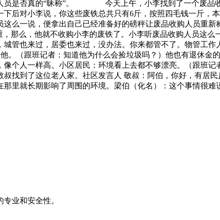
购人员是否真的“昧称”。 今天上午，小李找到了一个废品收
下后对小李说，你这些废铁总共只有6斤，按照四毛钱一斤，本
这么一说，便拿出自己已经准备好的磅秤让废品收购人员重新
称重，那么，他就不收购小李的废铁了。小李听废品收购人员这么
，城管也来过，居委也来过，没办法。你来都管不了。物管工作人
说过他。（跟班记者：知道他为什么会捡垃圾吗？）他也有退休金
，像个人一样高。小区居民：环境看上去都不够漂亮。（跟班记
敬叔找到了这位老人家。社区发言人 敬叔：阿伯，你好，有居民
在那里就长期影响了周围的环境。梁伯（化名）：这个事情很难
的专业和安全性。