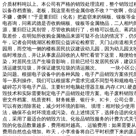
介质材料吨以上。本公司有严格的销毁处理流程，整个销毁过
以备存档查验。老板，我这里有些金属你收不收？”“收啊，你
不赚，傻啊！”于是董归巨（化名）把盗窃来的铜板、镍板等
电咨询，问蒋武德是否收购铜板、镍板等金属物品，二人相约
源，董归巨让其别管，尽管收购就行了，价格可以低点。蒋武
取差价，在明知所收购金属物品来源可疑不合法的情况下，仍
午，记者会同镜湖区检察院公益诉讼检察官、天门山街道相关
园用，而空地一侧的楼栋居民抗议建设幼儿园，因为幼儿园太
临时堆放点，并让从事废品回收的人帮忙看管下这里，顺便给
染，对居民生活产生噪音影响，目前已经引发居民投诉，建议
清运建筑垃圾，并保证建筑垃圾的清运频次。 一块小区公共
染问题。根据电子设备中的各种风险，电子产品销毁方案依托我
等一系列操作。我们可以根据客户需求完成不同型号和规格电子
破碎芯片等电子产品。主要针对电脑处理器主板.内存.CPU
毁技术和实际需要制定电子产品销毁处理方案。电子废料销毁
密文件档案、纸质资料、财务账册、银行卡、IC卡、公司公章
可以有效消除害处，减少对环境的影响。 填埋：相对较少使用
法，确保不会对环境造成污染。在上述情况下，选择合适的化
点，采用了最适合的销毁方法。化妆品销毁服务的计费方式关于
毁的化妆品数量越多，费用相对越高。. 运输费用：如果需要
费用自然也会增加。昨天，小李准备将自己平时积攒下来的废