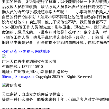
要卖的废铁、废纸等进行了称重，以便能够验证一下废品收
品收购人员称重收购，废品收购人员拿出自己的杆秤随便称了一
购人员的语气似乎感觉还非常大气呢！ 小李听废品收购人员
自己的杆秤“准得很”！如果小李不同意让他使用自己的杆秤
没有劝过他？）劝过啊，他儿子说他也不听。我们管也管不了
VS小区物管工作人员 谢先生：影响卫生。现在过年，我们
做酒的，经理来的。（最多的时候是什么样？）像个山头一样
（物管工作人员：他儿子说他满床底都是（废品）。）随后，
旧废品本来是好事，但是前提不能影响周围环境，你那堆东西
公司动态
业界资讯
网站地图
广州天仁再生资源回收有限公司
咨询热线：13711115910
地址：广州市天河区小新塘横圳路10号
Sitemap
Sitemap.xml
Copyright 2025 All Rights Reserved
微信客服
天仁密销，自成立之始便反复探索：
提供一种什么服务，能够未来数十年，仍满足客户对文件销毁