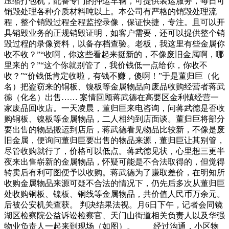
压缩打包机，配备专门的押运车辆，可提供装运服务，每日可
销毁处理各种介质材料吨以上。本公司有严格的销毁处理流
程，整个销毁过程全程监控录像，保证快捷，专注。且可以开
具销毁业务的正规销毁证明，如客户需要，还可以提供整个销
毁过程的录像资料，以备存档查验。老板，我这里有些金属你
收不收？”“收啊，你这些看起来挺新的，不像废旧金属啊，哪
里来的？”“这个你就别管了，我价钱低一点给你，你收不
收？”“价钱低肯定收啦，有钱不赚，傻啊！”于是董归巨（化
名）把盗窃来的铜板、镍板等金属物品向废品收购经营者蒋武
德（化名）出售…… 案情回顾蒋武德在高要区金利镇经营一
家废品回收店。一天凌晨，董归巨来电咨询，问蒋武德是否收
购铜板、镍板等金属物品，二人相约到店面谈。董归巨将部分
要出售的物品搬运到店后，蒋武德看见物品比较新，不像是废
旧金属，便询问董归巨要出售的物品来源，董归巨让其别管，
尽管收购就行了，价格可以低点。蒋武德见状，心里想三更半
夜来出售崭新的金属物品，怀疑可能是不合法取得的，但觉得
转卖后有利可图便予以收购。蒋武德为了赚取差价，在明知所
收购金属物品来源可疑不合法的情况下，仍先后多次从董归巨
处收购铜板、镍板、铜线等金属物品，共价值人民币万余元。
后被公安机关查获。 判决结果法视。月6日下午，记者会同镜
湖区检察院公益诉讼检察官、天门山街道相关负责人以及华强
物业负责人一起来到现场（如图）。 经过沟通，小区物