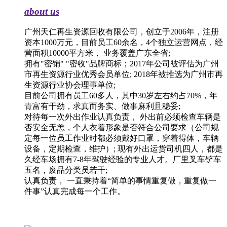
about us
广州天仁再生资源回收有限公司，创立于2006年，注册
资本1000万元，目前员工60余名，4个独立运营网点，经
营面积10000平方米， 业务覆盖广东全省;
拥有"密销" "密收"品牌商标；2017年公司被评估为广州
市再生资源行业优秀会员单位; 2018年被推选为广州市再
生资源行业协会理事单位;
目前公司拥有员工60多人，其中30岁左右约占70%，年
青富有干劲，求真而务实、做事麻利且稳妥;
对待每一次外出作业认真负责， 外出前必须检查车辆是
否安全无恙，个人衣着形象是否符合公司要求（公司规
定每一位员工作业时都必须戴好口罩，穿着得体，车辆
设备，定期检查，维护）; 现有外出运货司机四人，都是
久经车场拥有7-8年驾驶经验的专业人才。厂里叉车铲车
五名，废品分类员若干;
认真负责， 一直秉持着“简单的事情重复做，重复做一
件事”认真完成每一个工作。