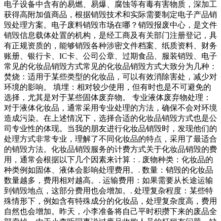
电子设备中含有的易燃、易爆、腐蚀等有毒有害物质，深加工
获得高附加值商品，根据销毁技术和实际需要制定电子产品销
毁处理方案。电子废料销毁市场在哪？销毁报废中心，是文件
销毁信息载体处置的机构，是经工商及有关部门注册登记，具
有正规资质的，能够销毁各种涉密文件档案、纸质资料、财务
账册、银行卡、IC卡、公司公章、过期食品、服装销毁、电子
常见的化妆品销毁方式常见的化妆品销毁方式大致分为几种：
焚烧：适用于某些类型的化妆品，可以有效消除害处，减少对
环境的影响。 填埋：相对较少使用，但有时也是不可避免的
选择，尤其是对于某些固体废弃物。 专业液体废弃物处理：
对于液体化妆品，通常采用专业处理的方法，确保不会对环境
造成污染。在上述情况下，选择合适的化妆品销毁方式也是公
司专业性的体现。当我的朋友进行化妆品销毁时，发现他们的
处理方式非常专业，理解了不同化妆品的特点，采用了最适合
的销毁方法。化妆品销毁服务的计费方式关于化妆品销毁的费
用，通常会根据以下几个因素来计算：. 废物种类：化妆品的
种类例如固体、液体会影响处理费用。. 数量：销毁的化妆品
数量越多，费用相对越高。. 运输费用：如果需要从长途运输
到销毁地点，这部分费用也会增加。. 处理复杂程度：某些特
殊情形下，例如含有特殊成分的化妆品，处理复杂度高，费用
自然也会增加。昨天，小李准备将自己平时积攒下来的废品全