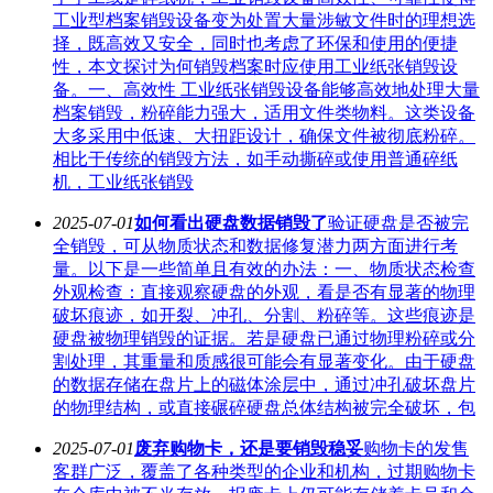
工业型档案销毁设备变为处置大量涉敏文件时的理想选
择，既高效又安全，同时也考虑了环保和使用的便捷
性，本文探讨为何销毁档案时应使用工业纸张销毁设
备。一、高效性 工业纸张销毁设备能够高效地处理大量
档案销毁，粉碎能力强大，适用文件类物料。这类设备
大多采用中低速、大扭距设计，确保文件被彻底粉碎。
相比于传统的销毁方法，如手动撕碎或使用普通碎纸
机，工业纸张销毁
2025-07-01
如何看出硬盘数据销毁了
验证硬盘是否被完
全销毁，可从物质状态和数据修复潜力两方面进行考
量。以下是一些简单且有效的办法：一、物质状态检查
外观检查：直接观察硬盘的外观，看是否有显著的物理
破坏痕迹，如开裂、冲孔、分割、粉碎等。这些痕迹是
硬盘被物理销毁的证据。若是硬盘已通过物理粉碎或分
割处理，其重量和质感很可能会有显著变化。由于硬盘
的数据存储在盘片上的磁体涂层中，通过冲孔破坏盘片
的物理结构，或直接碾碎硬盘总体结构被完全破坏，包
2025-07-01
废弃购物卡，还是要销毁稳妥
购物卡的发售
客群广泛，覆盖了各种类型的企业和机构，过期购物卡