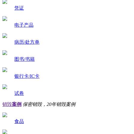
凭证
电子产品
病历/处方单
图书/书籍
银行卡/IC卡
试卷
销毁
案例
保密销毁，20年销毁案例
食品