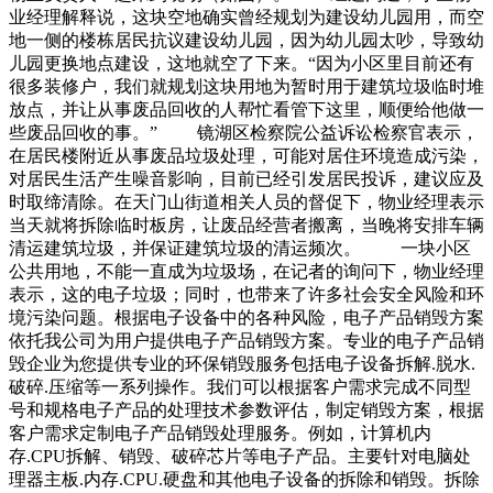
业经理解释说，这块空地确实曾经规划为建设幼儿园用，而空
地一侧的楼栋居民抗议建设幼儿园，因为幼儿园太吵，导致幼
儿园更换地点建设，这地就空了下来。“因为小区里目前还有
很多装修户，我们就规划这块用地为暂时用于建筑垃圾临时堆
放点，并让从事废品回收的人帮忙看管下这里，顺便给他做一
些废品回收的事。” 镜湖区检察院公益诉讼检察官表示，
在居民楼附近从事废品垃圾处理，可能对居住环境造成污染，
对居民生活产生噪音影响，目前已经引发居民投诉，建议应及
时取缔清除。在天门山街道相关人员的督促下，物业经理表示
当天就将拆除临时板房，让废品经营者搬离，当晚将安排车辆
清运建筑垃圾，并保证建筑垃圾的清运频次。 一块小区
公共用地，不能一直成为垃圾场，在记者的询问下，物业经理
表示，这的电子垃圾；同时，也带来了许多社会安全风险和环
境污染问题。根据电子设备中的各种风险，电子产品销毁方案
依托我公司为用户提供电子产品销毁方案。专业的电子产品销
毁企业为您提供专业的环保销毁服务包括电子设备拆解.脱水.
破碎.压缩等一系列操作。我们可以根据客户需求完成不同型
号和规格电子产品的处理技术参数评估，制定销毁方案，根据
客户需求定制电子产品销毁处理服务。例如，计算机内
存.CPU拆解、销毁、破碎芯片等电子产品。主要针对电脑处
理器主板.内存.CPU.硬盘和其他电子设备的拆除和销毁。拆除