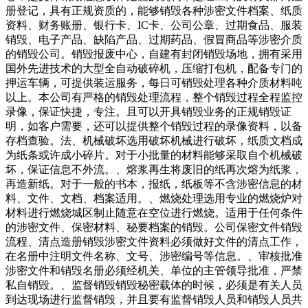
册登记，具有正规资质的，能够销毁各种涉密文件档案、纸质
资料、财务账册、银行卡、IC卡、公司公章、过期食品、服装
销毁、电子产品、缺陷产品、过期药品、假冒商品等涉密介质
的销毁公司。销毁报废中心，自建有封闭销毁场地，拥有采用
国外先进技术的大型全自动破碎机，压缩打包机，配备专门的
押运车辆，可提供装运服务，每日可销毁处理各种介质材料吨
以上。本公司有严格的销毁处理流程，整个销毁过程全程监控
录像，保证快捷，专注。且可以开具销毁业务的正规销毁证
明，如客户需要，还可以提供整个销毁过程的录像资料，以备
存档查验。法、机械破坏选用破坏机械进行破坏，纸质文档成
为纸条或许成小碎片。对于小批量的材料能够采取自个机械破
坏，保证信息不外流。、熔浆再生将废旧的纸再次熔为纸浆，
再造新纸。对于一般的书本，报纸，纸板等不含涉密信息的材
料、文件、文档、档案适用。、燃烧处理选用专业的燃烧炉对
材料进行燃烧城区制止随意在空位进行燃烧。适用于任何条件
的涉密文件、保密材料、秘要档案的销毁。公司保密文件销毁
流程、清点造册销毁涉密文件资料必须做好文件的清点工作，
在名册中注明文件名称、文号、涉密编号等信息。、审核批准
涉密文件和销毁名册必须经机关、单位的主管领导批准，严禁
私自销毁。、监督销毁销毁秘密载体的时候，必须是有关人员
到达现场进行监督销毁，并且要有监督销毁人员和销毁人员共