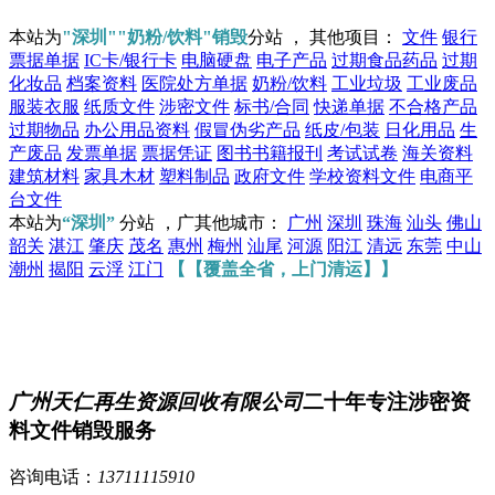
本站为
"深圳""奶粉/饮料"销毁
分站 ， 其他项目：
文件
银行
票据单据
IC卡/银行卡
电脑硬盘
电子产品
过期食品药品
过期
化妆品
档案资料
医院处方单据
奶粉/饮料
工业垃圾
工业废品
服装衣服
纸质文件
涉密文件
标书/合同
快递单据
不合格产品
过期物品
办公用品资料
假冒伪劣产品
纸皮/包装
日化用品
生
产废品
发票单据
票据凭证
图书书籍报刊
考试试卷
海关资料
建筑材料
家具木材
塑料制品
政府文件
学校资料文件
电商平
台文件
本站为
“深圳”
分站 ，广其他城市：
广州
深圳
珠海
汕头
佛山
韶关
湛江
肇庆
茂名
惠州
梅州
汕尾
河源
阳江
清远
东莞
中山
潮州
揭阳
云浮
江门
【【覆盖全省，上门清运】】
广州天仁再生资源回收有限公司
二十年专注涉密资
料文件销毁服务
咨询电话：
13711115910