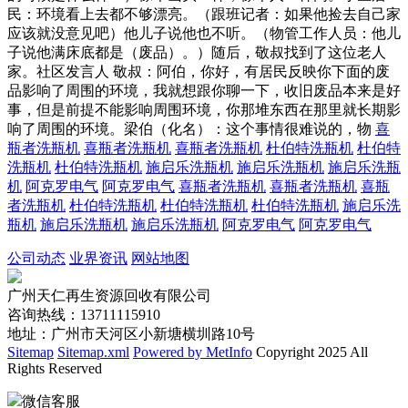
民：环境看上去都不够漂亮。（跟班记者：如果他捡去自己家
应该就没意见吧）他儿子说他也不听。（物管工作人员：他儿
子说他满床底都是（废品）。）随后，敬叔找到了这位老人
家。社区发言人 敬叔：阿伯，你好，有居民反映你下面的废
品影响了周围的环境，我就想跟你聊一下，收旧废品本来是好
事，但是前提不能影响周围环境，你那堆东西在那里就长期影
响了周围的环境。梁伯（化名）：这个事情很难说的，物
喜
瓶者洗瓶机
喜瓶者洗瓶机
喜瓶者洗瓶机
杜伯特洗瓶机
杜伯特
洗瓶机
杜伯特洗瓶机
施启乐洗瓶机
施启乐洗瓶机
施启乐洗瓶
机
阿克罗电气
阿克罗电气
喜瓶者洗瓶机
喜瓶者洗瓶机
喜瓶
者洗瓶机
杜伯特洗瓶机
杜伯特洗瓶机
杜伯特洗瓶机
施启乐洗
瓶机
施启乐洗瓶机
施启乐洗瓶机
阿克罗电气
阿克罗电气
公司动态
业界资讯
网站地图
广州天仁再生资源回收有限公司
咨询热线：13711115910
地址：广州市天河区小新塘横圳路10号
Sitemap
Sitemap.xml
Powered by MetInfo
Copyright 2025 All
Rights Reserved
微信客服