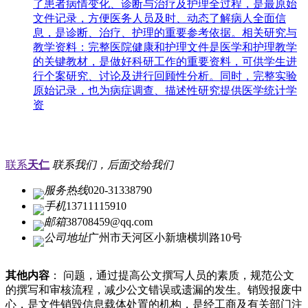
了患者病情变化、诊断与治疗及护理全过程，是最原始
文件记录，方便医务人员及时、动态了解病人全面信
息，是诊断、治疗、护理的重要参考依据。相关研究与
教学资料：完整医院健康和护理文件是医学和护理教学
的关键教材，是做好科研工作的重要资料，可供学生进
行个案研究、讨论及进行回顾性分析。同时，完整实验
原始记录，也为病症调查、描述性研究提供医学统计学
资
联系
天仁
联系我们，后面交给我们
服务热线
020-31338790
手机
13711115910
邮箱
38708459@qq.com
公司地址
广州市天河区小新塘横圳路10号
其他内容
： 问题，通过提高公文撰写人员的素质，规范公文
的撰写和审核流程，减少公文错误或遗漏的发生。销毁报废中
心，是文件销毁信息载体处置的机构，是经工商及有关部门注