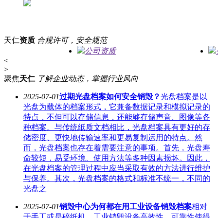
天仁
资质
合规许可，安全规范
公司资质
<
>
聚焦
天仁
了解企业动态，掌握行业风向
2025-07-01
过期光盘档案如何安全销毁？
光盘档案是以
光盘为载体的档案形式，它兼备数据记录和模拟记录的
特点，不但可以存储信息，还能够存储声音、图像等各
种档案。与传统纸质文档相比，光盘档案具有更好的存
储密度、更快地传输速率和更易复制运用的特点。然
而，光盘档案也存在着需要注意的事项。首先，光盘寿
命较短，易受环境、使用方法等多种因素损坏。因此，
在光盘档案的管理过程中应当采取有效的方法进行维护
与保养。其次，光盘档案的格式和标准不统一，不同的
光盘之
2025-07-01
销毁中心为何都在用工业设备销毁档案
相对
于手工或是碎纸机，工业销毁设备高效性、可靠性使得