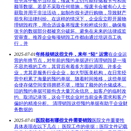
在仓库中被不当存放，报废卡上仍可能存储着卡号和余
额等数据。若是不采取任何措施，报废卡会被有心人士
获取并用于非法活动，如制作假卡进行购物，导致财产
损失和法律纠纷。在这样的情况下，企业应立即开展物
理销毁程序，用合适设备将报废卡粉粹或分割，确保每
张卡的数据部分都被充分破坏。避免在未来的法律或监
管审查。推荐企业每项销毁工作都由通过培训员工执
行，并
2025-07-01
年终核销这些文件，来年 “轻” 运营
在企业运
营的年终节点，对年前的预约单据进行清理销毁是一项
不容忽视的工作，其背后有着多方面的原因。许多企
业，尤其是服务行业企业，如大型医美机构，在日常经
营中积累了海量的预约单据。随着时间推移，这些单据
会使存储空间变得拥挤不堪，增加了额外的仓储成本。
旧的预约单据可能包含大量冗余信息，如客户的临时改
约、取消记录等，这会干扰企业对当前业务需求和客户
偏好的精准分析。 清理销毁这些预约单据有助于企业财
务数据的
2025-07-01
医院都有哪些文件需要销毁
医院文件重要性
具体表现在以下几点： 医院工作的依据：医院文件记载