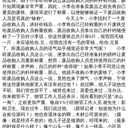
部卖掉。由于小李听同事说过废品收购人员的杆秤有问题，缺
斤短两现象非常严重，因此，小李在准备卖废品之前先将自己
要卖的废铁、废纸等进行了称重，以便能够验证一下废品收购
人员是否真的“昧称”。 今天上午，小李找到了一个废
品收购人员，讲好价钱后，小李将自己已经称重的十斤废铁交
给废品收购人员称重收购，废品收购人员拿出自己的杆秤随便
称了一下后对小李说，你这些废铁总共只有6斤，按照四毛钱
一斤，本应该给你.元，但我也没有一毛的零钱，给你.元算
了。听废品收购人员的语气似乎感觉还非常大气呢！ 小李
听废品收购人员这么一说，便拿出自己已经准备好的磅秤让废
品收购人员重新称重，然而，废品收购人员坚持使用自己的杆
秤称重，并声称，自己的杆秤“准得很”！如果小李不同意让他
使用自己的杆秤称重，那么，他就不收购小李的废铁了。小李
听废品收购人员这么一说，竟然也来了脾气，小李声称，宁肯
将这些废铁他家里人有没有劝过他？）劝过啊，他儿子说他也
不听。我们管也管不了，城管也来过，居委也来过，没办法。
你来都管不了。物管工作人员还表示，现在看到的只是“冰山
一角”，之前更加严重。敬叔VS小区物管工作人员 谢先生：影
响卫生。现在过年，我们说过他。（跟班记者：知道他为什么
会捡垃圾吗？）他也有退休金的啊，木材公司退休的。（摄
像：就是经济不差的）他儿子还是做酒的，经理来的。（最多
的时候是什么样？）像个山头一样，像个人一样高。小区居