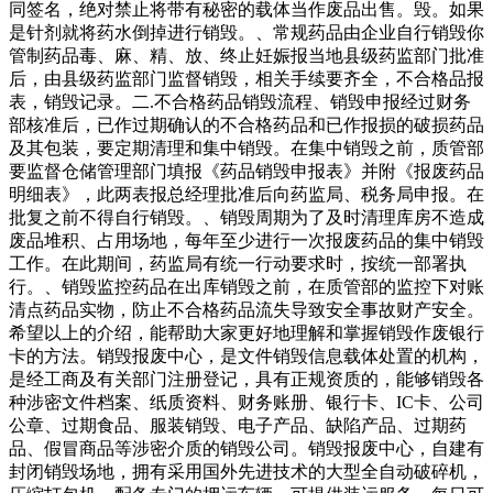
同签名，绝对禁止将带有秘密的载体当作废品出售。毁。如果
是针剂就将药水倒掉进行销毁。、常规药品由企业自行销毁你
管制药品毒、麻、精、放、终止妊娠报当地县级药监部门批准
后，由县级药监部门监督销毁，相关手续要齐全，不合格品报
表，销毁记录。二.不合格药品销毁流程、销毁申报经过财务
部核准后，已作过期确认的不合格药品和已作报损的破损药品
及其包装，要定期清理和集中销毁。在集中销毁之前，质管部
要监督仓储管理部门填报《药品销毁申报表》并附《报废药品
明细表》，此两表报总经理批准后向药监局、税务局申报。在
批复之前不得自行销毁。、销毁周期为了及时清理库房不造成
废品堆积、占用场地，每年至少进行一次报废药品的集中销毁
工作。在此期间，药监局有统一行动要求时，按统一部署执
行。、销毁监控药品在出库销毁之前，在质管部的监控下对账
清点药品实物，防止不合格药品流失导致安全事故财产安全。
希望以上的介绍，能帮助大家更好地理解和掌握销毁作废银行
卡的方法。销毁报废中心，是文件销毁信息载体处置的机构，
是经工商及有关部门注册登记，具有正规资质的，能够销毁各
种涉密文件档案、纸质资料、财务账册、银行卡、IC卡、公司
公章、过期食品、服装销毁、电子产品、缺陷产品、过期药
品、假冒商品等涉密介质的销毁公司。销毁报废中心，自建有
封闭销毁场地，拥有采用国外先进技术的大型全自动破碎机，