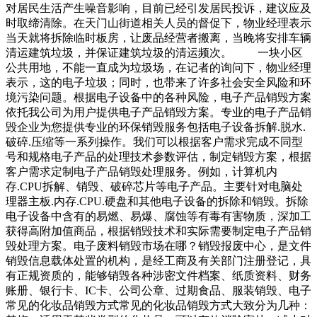
对居民生活产生噪音影响，目前已经引发居民投诉，建议应及
时取缔清除。在天门山街道相关人员的督促下，物业经理表示
当天就将拆除临时板房，让废品经营者搬离，当晚将安排车辆
清运建筑垃圾，并保证建筑垃圾的清运频次。 一块小区
公共用地，不能一直成为垃圾场，在记者的询问下，物业经理
表示，这的电子垃圾；同时，也带来了许多社会安全风险和环
境污染问题。根据电子设备中的各种风险，电子产品销毁方案
依托我公司为用户提供电子产品销毁方案。专业的电子产品销
毁企业为您提供专业的环保销毁服务包括电子设备拆解.脱水.
破碎.压缩等一系列操作。我们可以根据客户需求完成不同型
号和规格电子产品的处理技术参数评估，制定销毁方案，根据
客户需求定制电子产品销毁处理服务。例如，计算机内
存.CPU拆解、销毁、破碎芯片等电子产品。主要针对电脑处
理器主板.内存.CPU.硬盘和其他电子设备的拆除和销毁。拆除
电子设备中含有的易燃、易爆、腐蚀等有毒有害物质，深加工
获得高附加值商品，根据销毁技术和实际需要制定电子产品销
毁处理方案。电子废料销毁市场在哪？销毁报废中心，是文件
销毁信息载体处置的机构，是经工商及有关部门注册登记，具
有正规资质的，能够销毁各种涉密文件档案、纸质资料、财务
账册、银行卡、IC卡、公司公章、过期食品、服装销毁、电子
常见的化妆品销毁方式常见的化妆品销毁方式大致分为几种：