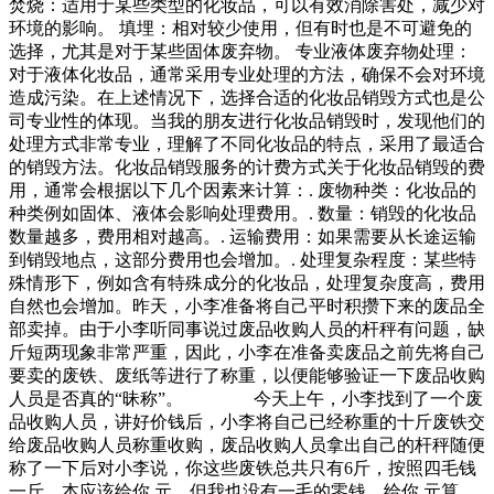
焚烧：适用于某些类型的化妆品，可以有效消除害处，减少对
环境的影响。 填埋：相对较少使用，但有时也是不可避免的
选择，尤其是对于某些固体废弃物。 专业液体废弃物处理：
对于液体化妆品，通常采用专业处理的方法，确保不会对环境
造成污染。在上述情况下，选择合适的化妆品销毁方式也是公
司专业性的体现。当我的朋友进行化妆品销毁时，发现他们的
处理方式非常专业，理解了不同化妆品的特点，采用了最适合
的销毁方法。化妆品销毁服务的计费方式关于化妆品销毁的费
用，通常会根据以下几个因素来计算：. 废物种类：化妆品的
种类例如固体、液体会影响处理费用。. 数量：销毁的化妆品
数量越多，费用相对越高。. 运输费用：如果需要从长途运输
到销毁地点，这部分费用也会增加。. 处理复杂程度：某些特
殊情形下，例如含有特殊成分的化妆品，处理复杂度高，费用
自然也会增加。昨天，小李准备将自己平时积攒下来的废品全
部卖掉。由于小李听同事说过废品收购人员的杆秤有问题，缺
斤短两现象非常严重，因此，小李在准备卖废品之前先将自己
要卖的废铁、废纸等进行了称重，以便能够验证一下废品收购
人员是否真的“昧称”。 今天上午，小李找到了一个废
品收购人员，讲好价钱后，小李将自己已经称重的十斤废铁交
给废品收购人员称重收购，废品收购人员拿出自己的杆秤随便
称了一下后对小李说，你这些废铁总共只有6斤，按照四毛钱
一斤，本应该给你.元，但我也没有一毛的零钱，给你.元算