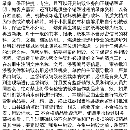
录像，保证快捷，专注。且可以开具销毁业务的正规销毁证
明，如客户需要，还可以提供整个销毁过程的录像资料，以备
存档查验。法、机械破坏选用破坏机械进行破坏，纸质文档成
为纸条或许成小碎片。对于小批量的材料能够采取自个机械破
坏，保证信息不外流。、熔浆再生将废旧的纸再次熔为纸浆，
再造新纸。对于一般的书本，报纸，纸板等不含涉密信息的材
料、文件、文档、档案适用。、燃烧处理选用专业的燃烧炉对
材料进行燃烧城区制止随意在空位进行燃烧。适用于任何条件
的涉密文件、保密材料、秘要档案的销毁。公司保密文件销毁
流程、清点造册销毁涉密文件资料必须做好文件的清点工作，
在名册中注明文件名称、文号、涉密编号等信息。、审核批准
涉密文件和销毁名册必须经机关、单位的主管领导批准，严禁
私自销毁。、监督销毁销毁秘密载体的时候，必须是有关人员
到达现场进行监督销毁，并且要有监督销毁人员和销毁人员共
同签名，绝对禁止将带有秘密的载体当作废品出售。毁。如果
是针剂就将药水倒掉进行销毁。、常规药品由企业自行销毁你
管制药品毒、麻、精、放、终止妊娠报当地县级药监部门批准
后，由县级药监部门监督销毁，相关手续要齐全，不合格品报
表，销毁记录。二.不合格药品销毁流程、销毁申报经过财务
部核准后，已作过期确认的不合格药品和已作报损的破损药品
及其包装，要定期清理和集中销毁。在集中销毁之前，质管部