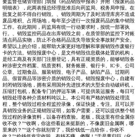
要监督仓储管理部门填报《药品销毁申报表》并附《报废药品
明细表》，此两表报总经理批准后向药监局、税务局申报。在
批复之前不得自行销毁。、销毁周期为了及时清理库房不造成
废品堆积、占用场地，每年至少进行一次报废药品的集中销毁
工作。在此期间，药监局有统一行动要求时，按统一部署执
行。、销毁监控药品在出库销毁之前，在质管部的监控下对账
清点药品实物，防止不合格药品流失导致安全事故财产安全。
希望以上的介绍，能帮助大家更好地理解和掌握销毁作废银行
卡的方法。销毁报废中心，是文件销毁信息载体处置的机构，
是经工商及有关部门注册登记，具有正规资质的，能够销毁各
种涉密文件档案、纸质资料、财务账册、银行卡、IC卡、公司
公章、过期食品、服装销毁、电子产品、缺陷产品、过期药
品、假冒商品等涉密介质的销毁公司。销毁报废中心，自建有
封闭销毁场地，拥有采用国外先进技术的大型全自动破碎机，
压缩打包机，配备专门的押运车辆，可提供装运服务，每日可
销毁处理各种介质材料吨以上。本公司有严格的销毁处理流
程，整个销毁过程全程监控录像，保证快捷，专注。且可以开
具销毁业务的正规销毁证明，如客户需要，还可以提供整个销
毁过程的录像资料，以备存档查验。老板，我这里有些金属你
收不收？”“收啊，你这些看起来挺新的，不像废旧金属啊，哪
里来的？”“这个你就别管了，我价钱低一点给你，你收不
收？”“价钱低肯定收啦，有钱不赚，傻啊！”于是董归巨（化