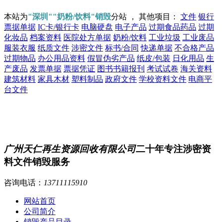
本站为
"深圳""奶粉/饮料"销毁
分站 ， 其他项目：
文件
银行
票据单据
IC卡/银行卡
电脑硬盘
电子产品
过期食品药品
过期
化妆品
档案资料
医院处方单据
奶粉/饮料
工业垃圾
工业废品
服装衣服
纸质文件
涉密文件
标书/合同
快递单据
不合格产品
过期物品
办公用品资料
假冒伪劣产品
纸皮/包装
日化用品
生
产废品
发票单据
票据凭证
图书书籍报刊
考试试卷
海关资料
建筑材料
家具木材
塑料制品
政府文件
学校资料文件
电商平
台文件
广州天仁再生资源回收有限公司
二十年专注涉密资
料文件销毁服务
咨询电话：
13711115910
网站首页
公司简介
销毁产品目录