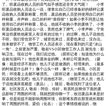
了。听废品收购人员的语气似乎感觉还非常大气呢！ 小李
听废品收购人员这么一说，便拿出自己已经准备好的磅秤让废
品收购人员重新称重，然而，废品收购人员坚持使用自己的杆
秤称重，并声称，自己的杆秤“准得很”！如果小李不同意让他
使用自己的杆秤称重，那么，他就不收购小李的废铁了。小李
听废品收购人员这么一说，竟然也来了脾气，小李声称，宁肯
将这些废铁他家里人有没有劝过他？）劝过啊，他儿子说他也
不听。我们管也管不了，城管也来过，居委也来过，没办法。
你来都管不了。物管工作人员还表示，现在看到的只是“冰山
一角”，之前更加严重。敬叔VS小区物管工作人员 谢先生：影
响卫生。现在过年，我们说过他。（跟班记者：知道他为什么
会捡垃圾吗？）他也有退休金的啊，木材公司退休的。（摄
像：就是经济不差的）他儿子还是做酒的，经理来的。（最多
的时候是什么样？）像个山头一样，像个人一样高。小区居
民：环境看上去都不够漂亮。（跟班记者：如果他捡去自己家
应该就没意见吧）他儿子说他也不听。（物管工作人员：他儿
子说他满床底都是（废品）。）随后，敬叔找到了这位老人
家。社区发言人 敬叔：阿伯，你好，有居民反映你下面的废
品影响了周围的环境，我就想跟你聊一下，收旧废品本来是好
事，但是前提不能影响周围环境，你那堆东西在那里就长期影
响了周围的环境。梁伯（化名）：这个事情很难说的，物