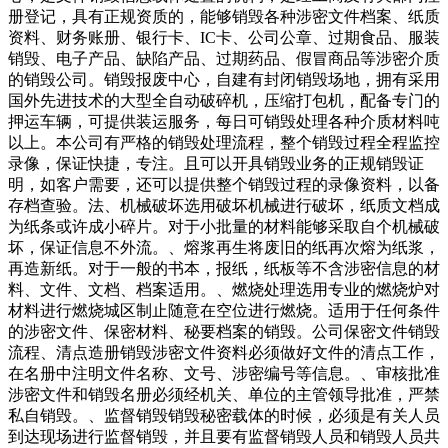
册登记，具有正规资质的，能够销毁各种涉密文件档案、纸质
资料、财务账册、银行卡、IC卡、公司公章、过期食品、服装
销毁、电子产品、缺陷产品、过期药品、假冒商品等涉密介质
的销毁公司。销毁报废中心，自建有封闭销毁场地，拥有采用
国外先进技术的大型全自动破碎机，压缩打包机，配备专门的
押运车辆，可提供装运服务，每日可销毁处理各种介质材料吨
以上。本公司有严格的销毁处理流程，整个销毁过程全程监控
录像，保证快捷，专注。且可以开具销毁业务的正规销毁证
明，如客户需要，还可以提供整个销毁过程的录像资料，以备
存档查验。法、机械破坏选用破坏机械进行破坏，纸质文档成
为纸条或许成小碎片。对于小批量的材料能够采取自个机械破
坏，保证信息不外流。、熔浆再生将废旧的纸再次熔为纸浆，
再造新纸。对于一般的书本，报纸，纸板等不含涉密信息的材
料、文件、文档、档案适用。、燃烧处理选用专业的燃烧炉对
材料进行燃烧城区制止随意在空位进行燃烧。适用于任何条件
的涉密文件、保密材料、秘要档案的销毁。公司保密文件销毁
流程、清点造册销毁涉密文件资料必须做好文件的清点工作，
在名册中注明文件名称、文号、涉密编号等信息。、审核批准
涉密文件和销毁名册必须经机关、单位的主管领导批准，严禁
私自销毁。、监督销毁销毁秘密载体的时候，必须是有关人员
到达现场进行监督销毁，并且要有监督销毁人员和销毁人员共