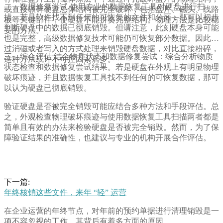
二、数据修复尝试 使用专业的数据恢复工具对硬盘进行扫
或直接碾碎硬盘总体结构被完全破坏，包括盘片、磁头、线路
描。若是软件找不到任何的可恢复的文件和分区，那可以初步
板等关键部件，使硬盘不能拼奏完整结构。物理方法是比较稳
判断硬盘中的数据已彻底销毁。但请注意，此刻硬盘本身可能
妥的方法。
也是完整，高级数据修复技术可能仍可恢复部分数据。因此通
过消磁或者写入的方式处理来销毁硬盘数据，对比直接粉碎，
三、综合评估 结合物质状态和数据修复尝试：综合分析物质
这种方法或许不可控因素居多。
状态检查和数据修复尝试结果。若是硬盘在外观上有明显物理
破坏痕迹，并且数据恢复工具找不到任何的可恢复数据，那可
以认为硬盘已彻底销毁。
验证硬盘是否被完全销毁可能应结合多种方法和手段评估。总
之，外观检查物理破坏痕迹与使用数据恢复工具扫描两者都是
简单且有效的办法来检验硬盘是否被完全销毁。然而，为了保
障验证结果的准确性，也建议与专业的机构开展合作评估。
下一篇:
年终核销这些文件，来年 “轻” 运营
在企业运营的年终节点，对年前的预约单据进行清理销毁是一
项不容忽视的工作，其背后有着多方面的原因。