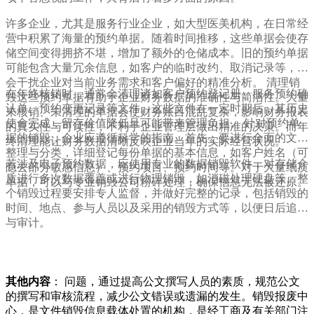
许多企业，尤其是服务行业企业，如大型医美机构，在日常经
营中积累了海量的预约单据。随着时间推移，这些单据会使存
储空间变得拥挤不堪，增加了额外的仓储成本。旧的预约单据
可能包含大量冗余信息，如客户的临时改约、取消记录等，这
会干扰企业对当前业务需求和客户偏好的精准分析。 清理销
在年终核销时，通常会清理诸如客户预约登记册、服务预约确
毁这些预约单据有助于企业财务数据的准确性与简洁性。大量
认单、预约变更记录等文件。这些文件在一定时期后，其历史
未核销、未清理的单据会使财务账目混乱复杂，影响财务报表
使命完成，留存价值降低且可能带来管理负担。 针对预约单
的真实性与可读性，不利于企业管理层做出精准的决策。而年
据的销毁，企业应遵循科学的指南。首先，要进行全面的文件
终清理能让财务数据清晰反映企业当年的实际经营状况。
整理与分类，详细登记每份单据的基本信息，如客户姓名（可
若涉及电子预约数据，应使用专业的数据销毁软件，对存储介
隐去部分敏感信息）、预约项目、预约时间等。对于大量纸质
质进行多次数据覆盖或进行物理销毁，如消磁处理硬盘等。整
单据，可以与专业销毁公司粉碎处理，确保信息无法被还原。
个销毁过程要安排专人监督，并做好完整的记录，包括销毁的
时间、地点、参与人员以及采用的销毁方式等，以便日后追溯
与审计。
其他内容
： 问题，通过提高公文撰写人员的素质，规范公文
的撰写和审核流程，减少公文错误或遗漏的发生。销毁报废中
心，是文件销毁信息载体处置的机构，是经工商及有关部门注