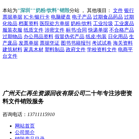
本站为
"深圳""奶粉/饮料"销毁
分站 ， 其他项目：
文件
银行
票据单据
IC卡/银行卡
电脑硬盘
电子产品
过期食品药品
过期
化妆品
档案资料
医院处方单据
奶粉/饮料
工业垃圾
工业废品
服装衣服
纸质文件
涉密文件
标书/合同
快递单据
不合格产品
过期物品
办公用品资料
假冒伪劣产品
纸皮/包装
日化用品
生
产废品
发票单据
票据凭证
图书书籍报刊
考试试卷
海关资料
建筑材料
家具木材
塑料制品
政府文件
学校资料文件
电商平
台文件
广州天仁再生资源回收有限公司
二十年专注涉密资
料文件销毁服务
咨询电话：
13711115910
网站首页
公司简介
销毁产品目录