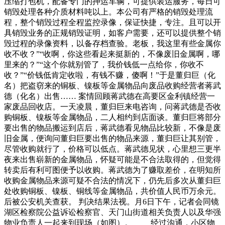
压缩打包机，配备专门的押运车辆，可提供装运服务，每日可
销毁处理各种介质材料吨以上。本公司有严格的销毁处理流
程，整个销毁过程全程监控录像，保证快捷，专注。且可以开
具销毁业务的正规销毁证明，如客户需要，还可以提供整个销
毁过程的录像资料，以备存档查验。老板，我这里有些金属你
收不收？”“收啊，你这些看起来挺新的，不像废旧金属啊，哪
里来的？”“这个你就别管了，我价钱低一点给你，你收不
收？”“价钱低肯定收啦，有钱不赚，傻啊！”于是董归巨（化
名）把盗窃来的铜板、镍板等金属物品向废品收购经营者蒋武
德（化名）出售…… 案情回顾蒋武德在高要区金利镇经营一
家废品回收店。一天凌晨，董归巨来电咨询，问蒋武德是否收
购铜板、镍板等金属物品，二人相约到店面谈。董归巨将部分
要出售的物品搬运到店后，蒋武德看见物品比较新，不像是废
旧金属，便询问董归巨要出售的物品来源，董归巨让其别管，
尽管收购就行了，价格可以低点。蒋武德见状，心里想三更半
夜来出售崭新的金属物品，怀疑可能是不合法取得的，但觉得
转卖后有利可图便予以收购。蒋武德为了赚取差价，在明知所
收购金属物品来源可疑不合法的情况下，仍先后多次从董归巨
处收购铜板、镍板、铜线等金属物品，共价值人民币万余元。
后被公安机关查获。 判决结果法视。月6日下午，记者会同镜
湖区检察院公益诉讼检察官、天门山街道相关负责人以及华强
物业负责人一起来到现场（如图）。 经过沟通，小区物