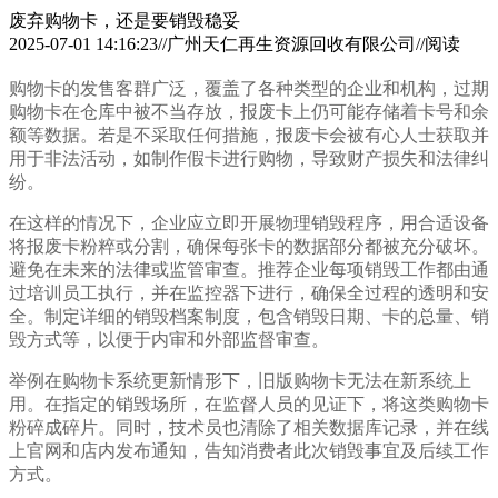
废弃购物卡，还是要销毁稳妥
2025-07-01 14:16:23//广州天仁再生资源回收有限公司//阅读
购物卡的发售客群广泛，覆盖了各种类型的企业和机构，过期
购物卡在仓库中被不当存放，报废卡上仍可能存储着卡号和余
额等数据。若是不采取任何措施，报废卡会被有心人士获取并
用于非法活动，如制作假卡进行购物，导致财产损失和法律纠
纷。
在这样的情况下，企业应立即开展物理销毁程序，用合适设备
将报废卡粉粹或分割，确保每张卡的数据部分都被充分破坏。
避免在未来的法律或监管审查。推荐企业每项销毁工作都由通
过培训员工执行，并在监控器下进行，确保全过程的透明和安
全。制定详细的销毁档案制度，包含销毁日期、卡的总量、销
毁方式等，以便于内审和外部监督审查。
举例在购物卡系统更新情形下，旧版购物卡无法在新系统上
用。在指定的销毁场所，在监督人员的见证下，将这类购物卡
粉碎成碎片。同时，技术员也清除了相关数据库记录，并在线
上官网和店内发布通知，告知消费者此次销毁事宜及后续工作
方式。