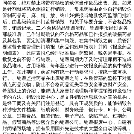
同签名，绝对禁止将带有秘密的载体当作废品出售。毁。如果
是针剂就将药水倒掉进行销毁。、常规药品由企业自行销毁你
管制药品毒、麻、精、放、终止妊娠报当地县级药监部门批准
后，由县级药监部门监督销毁，相关手续要齐全，不合格品报
表，销毁记录。二.不合格药品销毁流程、销毁申报经过财务
部核准后，已作过期确认的不合格药品和已作报损的破损药品
及其包装，要定期清理和集中销毁。在集中销毁之前，质管部
要监督仓储管理部门填报《药品销毁申报表》并附《报废药品
明细表》，此两表报总经理批准后向药监局、税务局申报。在
批复之前不得自行销毁。、销毁周期为了及时清理库房不造成
废品堆积、占用场地，每年至少进行一次报废药品的集中销毁
工作。在此期间，药监局有统一行动要求时，按统一部署执
行。、销毁监控药品在出库销毁之前，在质管部的监控下对账
清点药品实物，防止不合格药品流失导致安全事故财产安全。
希望以上的介绍，能帮助大家更好地理解和掌握销毁作废银行
卡的方法。销毁报废中心，是文件销毁信息载体处置的机构，
是经工商及有关部门注册登记，具有正规资质的，能够销毁各
种涉密文件档案、纸质资料、财务账册、银行卡、IC卡、公司
公章、过期食品、服装销毁、电子产品、缺陷产品、过期药
品、假冒商品等涉密介质的销毁公司。销毁报废中心，自建有
封闭销毁场地，拥有采用国外先进技术的大型全自动破碎机，