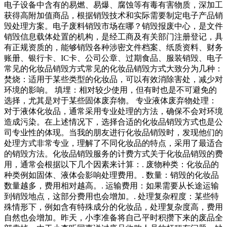
电子设备中含有的易燃、易爆、腐蚀等有毒有害物质，深加工
获得高附加值商品，根据销毁技术和实际需要制定电子产品销
毁处理方案。电子废料销毁市场在哪？销毁报废中心，是文件
销毁信息载体处置的机构，是经工商及有关部门注册登记，具
有正规资质的，能够销毁各种涉密文件档案、纸质资料、财务
账册、银行卡、IC卡、公司公章、过期食品、服装销毁、电子
常见的化妆品销毁方式常见的化妆品销毁方式大致分为几种：
焚烧：适用于某些类型的化妆品，可以有效消除害处，减少对
环境的影响。 填埋：相对较少使用，但有时也是不可避免的
选择，尤其是对于某些固体废弃物。 专业液体废弃物处理：
对于液体化妆品，通常采用专业处理的方法，确保不会对环境
造成污染。在上述情况下，选择合适的化妆品销毁方式也是公
司专业性的体现。当我的朋友进行化妆品销毁时，发现他们的
处理方式非常专业，理解了不同化妆品的特点，采用了最适合
的销毁方法。化妆品销毁服务的计费方式关于化妆品销毁的费
用，通常会根据以下几个因素来计算：. 废物种类：化妆品的
种类例如固体、液体会影响处理费用。. 数量：销毁的化妆品
数量越多，费用相对越高。. 运输费用：如果需要从长途运输
到销毁地点，这部分费用也会增加。. 处理复杂程度：某些特
殊情形下，例如含有特殊成分的化妆品，处理复杂度高，费用
自然也会增加。昨天，小李准备将自己平时积攒下来的废品全