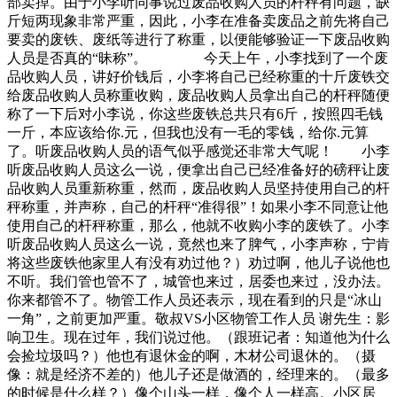
部卖掉。由于小李听同事说过废品收购人员的杆秤有问题，缺
斤短两现象非常严重，因此，小李在准备卖废品之前先将自己
要卖的废铁、废纸等进行了称重，以便能够验证一下废品收购
人员是否真的“昧称”。 今天上午，小李找到了一个废
品收购人员，讲好价钱后，小李将自己已经称重的十斤废铁交
给废品收购人员称重收购，废品收购人员拿出自己的杆秤随便
称了一下后对小李说，你这些废铁总共只有6斤，按照四毛钱
一斤，本应该给你.元，但我也没有一毛的零钱，给你.元算
了。听废品收购人员的语气似乎感觉还非常大气呢！ 小李
听废品收购人员这么一说，便拿出自己已经准备好的磅秤让废
品收购人员重新称重，然而，废品收购人员坚持使用自己的杆
秤称重，并声称，自己的杆秤“准得很”！如果小李不同意让他
使用自己的杆秤称重，那么，他就不收购小李的废铁了。小李
听废品收购人员这么一说，竟然也来了脾气，小李声称，宁肯
将这些废铁他家里人有没有劝过他？）劝过啊，他儿子说他也
不听。我们管也管不了，城管也来过，居委也来过，没办法。
你来都管不了。物管工作人员还表示，现在看到的只是“冰山
一角”，之前更加严重。敬叔VS小区物管工作人员 谢先生：影
响卫生。现在过年，我们说过他。（跟班记者：知道他为什么
会捡垃圾吗？）他也有退休金的啊，木材公司退休的。（摄
像：就是经济不差的）他儿子还是做酒的，经理来的。（最多
的时候是什么样？）像个山头一样，像个人一样高。小区居