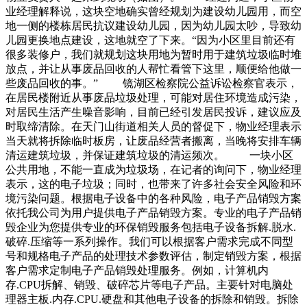
业经理解释说，这块空地确实曾经规划为建设幼儿园用，而空
地一侧的楼栋居民抗议建设幼儿园，因为幼儿园太吵，导致幼
儿园更换地点建设，这地就空了下来。“因为小区里目前还有
很多装修户，我们就规划这块用地为暂时用于建筑垃圾临时堆
放点，并让从事废品回收的人帮忙看管下这里，顺便给他做一
些废品回收的事。” 镜湖区检察院公益诉讼检察官表示，
在居民楼附近从事废品垃圾处理，可能对居住环境造成污染，
对居民生活产生噪音影响，目前已经引发居民投诉，建议应及
时取缔清除。在天门山街道相关人员的督促下，物业经理表示
当天就将拆除临时板房，让废品经营者搬离，当晚将安排车辆
清运建筑垃圾，并保证建筑垃圾的清运频次。 一块小区
公共用地，不能一直成为垃圾场，在记者的询问下，物业经理
表示，这的电子垃圾；同时，也带来了许多社会安全风险和环
境污染问题。根据电子设备中的各种风险，电子产品销毁方案
依托我公司为用户提供电子产品销毁方案。专业的电子产品销
毁企业为您提供专业的环保销毁服务包括电子设备拆解.脱水.
破碎.压缩等一系列操作。我们可以根据客户需求完成不同型
号和规格电子产品的处理技术参数评估，制定销毁方案，根据
客户需求定制电子产品销毁处理服务。例如，计算机内
存.CPU拆解、销毁、破碎芯片等电子产品。主要针对电脑处
理器主板.内存.CPU.硬盘和其他电子设备的拆除和销毁。拆除